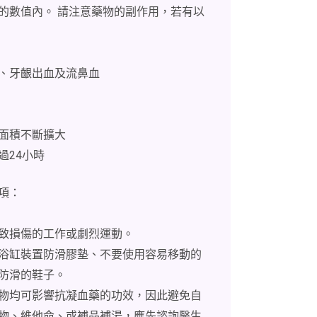
的數值內。 請注意藥物的副作用，若有以
、牙齦出血及流鼻血
面積不斷擴大
過24小時
項：
致損傷的工作或劇烈運動。
浴缸裝置防滑膠墊、不要使用容易移動的
防滑的鞋子。
物均可影響抗凝血藥的功效，因此避免自
物、維他命、或補品補湯，應先諮詢醫生