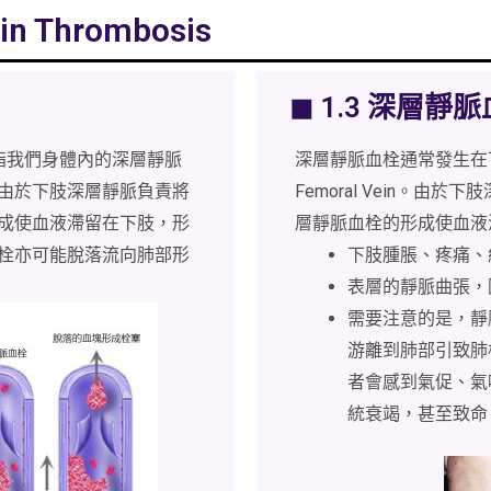
 Thrombosis
◼ 1.3 深層靜
is 是指我們身體內的深層靜脈
深層靜脈血栓通常發生在下
由於下肢深層靜脈負責將
Femoral Vein。
成使血液滯留在下肢，形
層靜脈血栓的形成使血液
栓亦可能脫落流向肺部形
下肢腫脹、疼痛、
表層的靜脈曲張，
需要注意的是，靜
游離到肺部引致肺栓塞 
者會感到氣促、氣
統衰竭，甚至致命