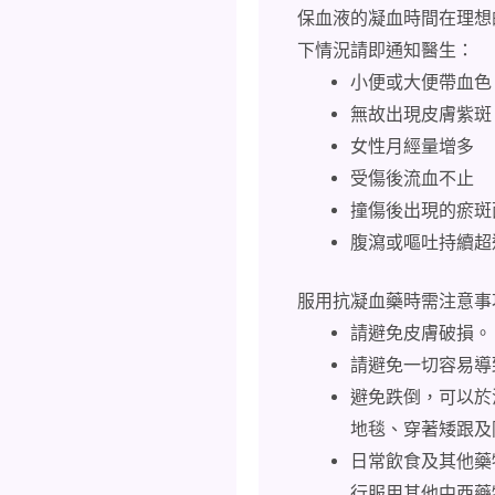
保血液的凝血時間在理想
下情況請即通知醫生：
小便或大便帶血色
無故出現皮膚紫斑
女性月經量增多
受傷後流血不止
撞傷後出現的瘀斑
腹瀉或嘔吐持續超
服用抗凝血藥時需注意事
請避免皮膚破損。
請避免一切容易導
避免跌倒，可以於
地毯、穿著矮跟及
日常飲食及其他藥
行服用其他中西藥