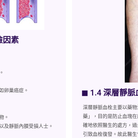
險因素
。
如卵巢癌症。
◼ 1.4 深層
深層靜脈血栓主要以藥物
藥」，目的是防止血塊在
物。
確地依照醫生的處方，過
以及靜脈內膜受損人士。
引致血栓復發。故此醫生